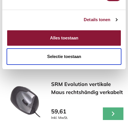
schwarz
19,04
Details tonen
Inkl. MwSt.
Alles toestaan
Andere Produkte, die für Sie
Selectie toestaan
möglicherweise interessant sind!
SRM Evolution vertikale
Maus rechtshändig verkabelt
59,61
Inkl. MwSt.