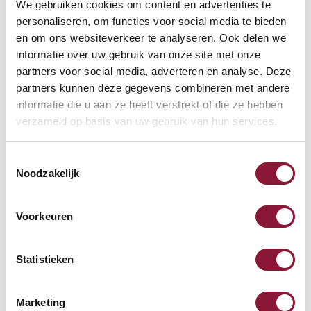
S-board 840 Design
We gebruiken cookies om content en advertenties te
personaliseren, om functies voor social media te bieden
kabelgebundene Mini-
en om ons websiteverkeer te analyseren. Ook delen we
Tastatur US silber
informatie over uw gebruik van onze site met onze
partners voor social media, adverteren en analyse. Deze
68,71
partners kunnen deze gegevens combineren met andere
Inkl. MwSt.
informatie die u aan ze heeft verstrekt of die ze hebben
verzameld op basis van uw gebruik van hun services.
Roost V3 stand -
Toestemmingsselectie
Laptopständer
Noodzakelijk
87,52
Voorkeuren
Inkl. MwSt.
Statistieken
Mauspad mit Gelfüllung
Marketing