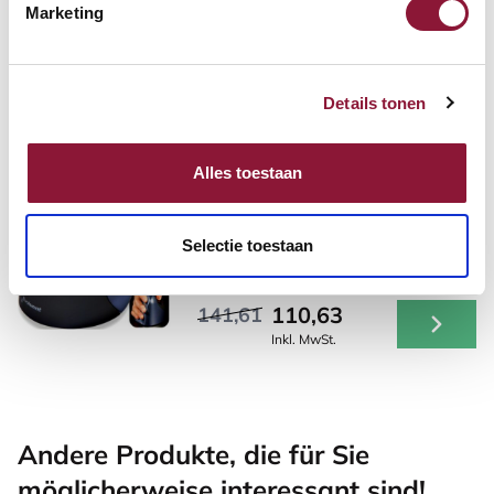
Sitz-Steh-Schreibtisch 120
Marketing
cm schwarz
463,04
Details tonen
Inkl. MwSt.
Alles toestaan
Evoluent 4 vertikale Maus
rechtshändig kabellos
Selectie toestaan
schwarz blau
110,63
141,61
Inkl. MwSt.
Andere Produkte, die für Sie
möglicherweise interessant sind!