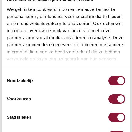
We gebruiken cookies om content en advertenties te
Weitere Informationen
personaliseren, om functies voor social media te bieden
en om ons websiteverkeer te analyseren. Ook delen we
informatie over uw gebruik van onze site met onze
partners voor social media, adverteren en analyse. Deze
Häufig zusammen gekauft mit
partners kunnen deze gegevens combineren met andere
informatie die u aan ze heeft verstrekt of die ze hebben
verzameld op basis van uw gebruik van hun services.
Roost V3 stand -
Laptopständer
Toestemmingsselectie
Noodzakelijk
87,52
Voorkeuren
Inkl. MwSt.
Statistieken
EasyDesk 803 Elektrischer