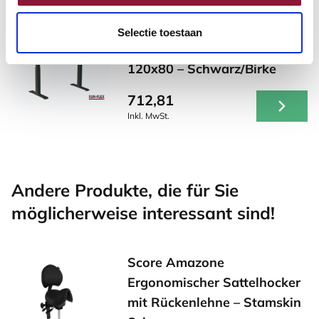
SUN-FLEX® EASYDESK
Selectie toestaan
ADAPT VI Schreibtisch
120x80 – Schwarz/Birke
712,81
Inkl. MwSt.
Andere Produkte, die für Sie
möglicherweise interessant sind!
Score Amazone
Ergonomischer Sattelhocker
mit Rückenlehne – Stamskin