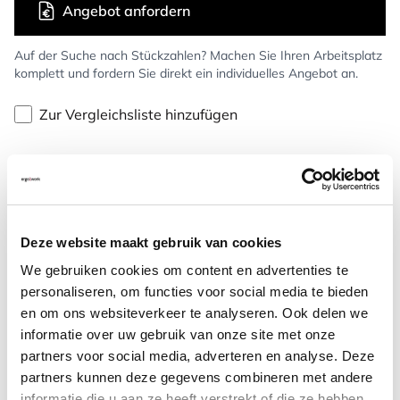
Angebot anfordern
Auf der Suche nach Stückzahlen? Machen Sie Ihren Arbeitsplatz
komplett und fordern Sie direkt ein individuelles Angebot an.
Zur Vergleichsliste hinzufügen
Kostenlose Rücksendung
(100 Tage)
Persönliche
telefonische
Beratung
Kostenloser Versand
ab €75,-
Deze website maakt gebruik van cookies
Später
bezahlen
We gebruiken cookies om content en advertenties te
personaliseren, om functies voor social media te bieden
Weitere Informationen
en om ons websiteverkeer te analyseren. Ook delen we
informatie over uw gebruik van onze site met onze
partners voor social media, adverteren en analyse. Deze
partners kunnen deze gegevens combineren met andere
informatie die u aan ze heeft verstrekt of die ze hebben