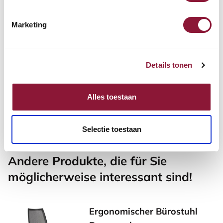
Inkl. MwSt.
Marketing
Weiche Rollen (für harte
Böden)
Details tonen
28,56
Alles toestaan
Inkl. MwSt.
Selectie toestaan
Andere Produkte, die für Sie
möglicherweise interessant sind!
Ergonomischer Bürostuhl