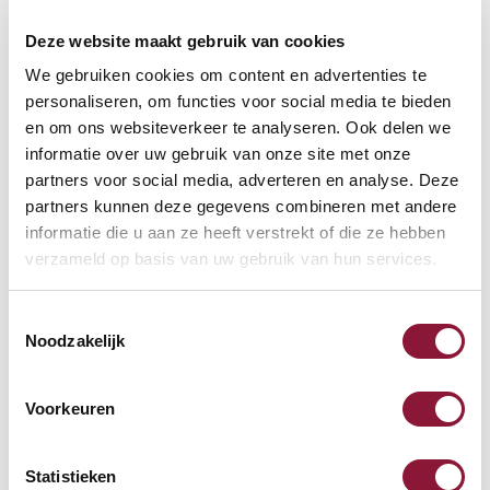
Deze website maakt gebruik van cookies
Häufig zusammen gekauft mit
We gebruiken cookies om content en advertenties te
personaliseren, om functies voor social media te bieden
en om ons websiteverkeer te analyseren. Ook delen we
informatie over uw gebruik van onze site met onze
SUN-FLEX Footrest Relax
partners voor social media, adverteren en analyse. Deze
ergonomische Fußstütze
partners kunnen deze gegevens combineren met andere
informatie die u aan ze heeft verstrekt of die ze hebben
106,51
verzameld op basis van uw gebruik van hun services.
Inkl. MwSt.
Toestemmingsselectie
Noodzakelijk
Bodenmatte Medium ohne
Noppen 120 x 150 cm
Voorkeuren
Statistieken
105,32