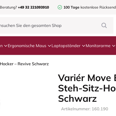
 Beratung?
+49 32 221093910
100 Tage
kostenlose Rücksen
en
Ergonomische Maus
Laptopständer
Monitorarme
-Hocker – Revive Schwarz
Variér Move
Steh-Sitz-Ho
Schwarz
Artikelnummer: 160.190