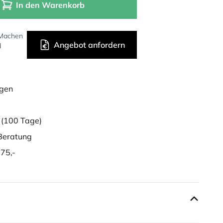
In den Warenkorb
 Machen
Angebot anfordern
d
ügen
g
(100 Tage)
eratung
75,-