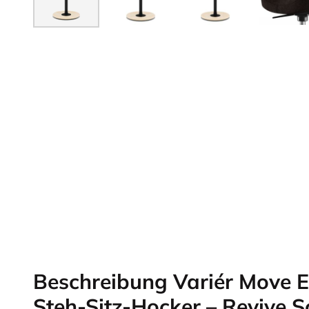
Beschreibung Variér Move 
Steh-Sitz-Hocker – Revive 