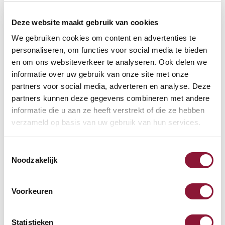
Deze website maakt gebruik van cookies
Häufig zusammen gekauft mit
We gebruiken cookies om content en advertenties te
personaliseren, om functies voor social media te bieden
en om ons websiteverkeer te analyseren. Ook delen we
Ultraboard 950 V2
informatie over uw gebruik van onze site met onze
kabelgebundene Mini-
partners voor social media, adverteren en analyse. Deze
partners kunnen deze gegevens combineren met andere
Tastatur US silber
informatie die u aan ze heeft verstrekt of die ze hebben
83,49
verzameld op basis van uw gebruik van hun services.
Inkl. MwSt.
Toestemmingsselectie
Noodzakelijk
Verstellbarer Universal-
Laptopständer
Voorkeuren
58,31
Statistieken