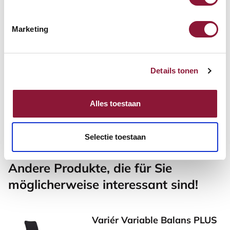
Inkl. MwSt.
Marketing
SRM Evolution vertikale
Maus rechtshändig verkabelt
Details tonen
59,61
Alles toestaan
Inkl. MwSt.
Selectie toestaan
Andere Produkte, die für Sie
möglicherweise interessant sind!
Variér Variable Balans PLUS