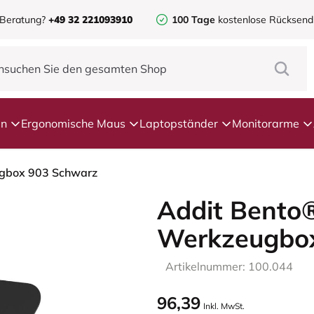
 Beratung?
+49 32 221093910
100 Tage
kostenlose Rücksen
en
Ergonomische Maus
Laptopständer
Monitorarme
ugbox 903 Schwarz
Addit Bento
Werkzeugbo
Artikelnummer: 100.044
96,39
Inkl. MwSt.