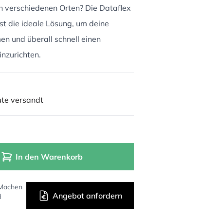
 an verschiedenen Orten? Die Dataflex
t die ideale Lösung, um deine
n und überall schnell einen
nzurichten.
ute versandt
In den Warenkorb
 Machen
Angebot anfordern
d