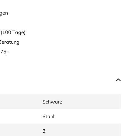
ügen
g
(100 Tage)
eratung
75,-
Schwarz
Stahl
3