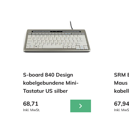
S-board 840 Design
SRM E
kabelgebundene Mini-
Maus 
Tastatur US silber
kabel
68,71
67,9
Inkl. MwSt.
Inkl. MwS