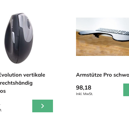
volution vertikale
Armstütze Pro schwa
rechtshändig
98,18
los
Inkl. MwSt.
4
t.