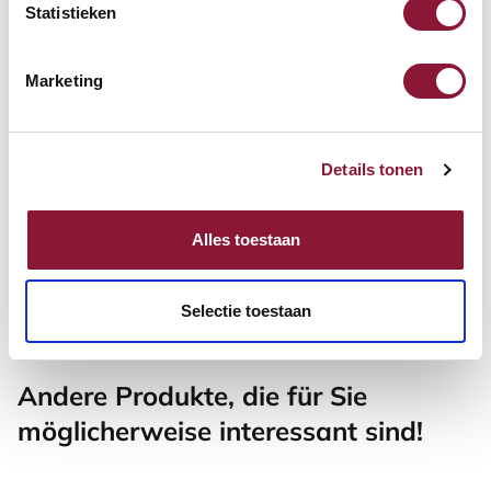
Statistieken
77,65
Inkl. MwSt.
Marketing
Flytte 920 Ergonomischer
Details tonen
Bürostuhl - Schwarzer
Rahmen
Alles toestaan
349,13
Inkl. MwSt.
Selectie toestaan
Andere Produkte, die für Sie
möglicherweise interessant sind!