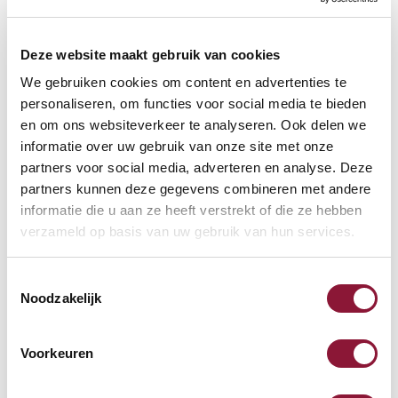
Deze website maakt gebruik van cookies
We gebruiken cookies om content en advertenties te
Häufig zusammen gekauft mit
personaliseren, om functies voor social media te bieden
en om ons websiteverkeer te analyseren. Ook delen we
informatie over uw gebruik van onze site met onze
UltraBoard 950 kabellose
partners voor social media, adverteren en analyse. Deze
Mini-Tastatur bluetooth US
partners kunnen deze gegevens combineren met andere
silber
informatie die u aan ze heeft verstrekt of die ze hebben
verzameld op basis van uw gebruik van hun services.
82,88
Inkl. MwSt.
Toestemmingsselectie
Noodzakelijk
Ergo-Q 160 Laptopständer
Voorkeuren