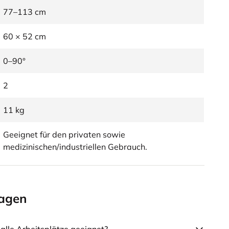
77–113 cm
60 × 52 cm
0–90°
2
11 kg
Geeignet für den privaten sowie
medizinischen/industriellen Gebrauch.
ragen