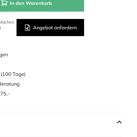
In den Warenkorb
 Machen
Angebot anfordern
d
ügen
g
(100 Tage)
eratung
75,-