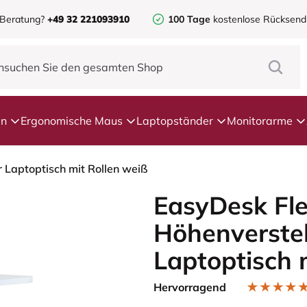
 Beratung?
+49 32 221093910
100 Tage
kostenlose Rücksen
en
Ergonomische Maus
Laptopständer
Monitorarme
 Laptoptisch mit Rollen weiß
EasyDesk Fle
Höhenverstel
Laptoptisch 
Hervorragend