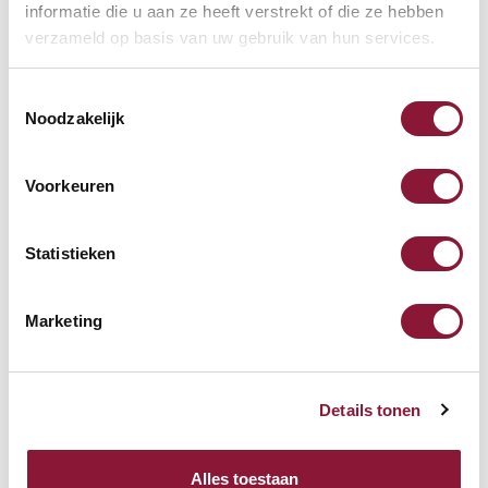
informatie die u aan ze heeft verstrekt of die ze hebben
79,14
verzameld op basis van uw gebruik van hun services.
Inkl. MwSt.
Toestemmingsselectie
Noodzakelijk
SRM Evolution vertikale
Maus rechtshändig kabellos
Voorkeuren
67,94
Statistieken
Inkl. MwSt.
Marketing
SUN-FLEX Footrest Relax
ergonomische Fußstütze
Details tonen
106,51
Alles toestaan