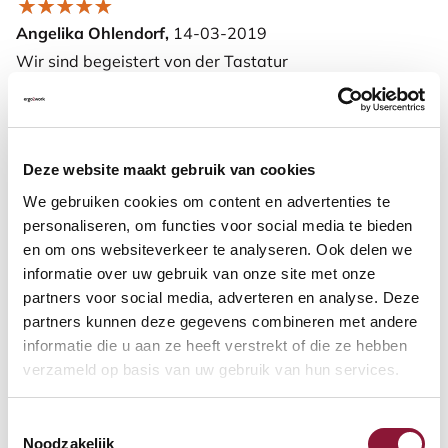
Angelika Ohlendorf,
14-03-2019
Wir sind begeistert von der Tastatur
Weitere Informationen
Deze website maakt gebruik van cookies
We gebruiken cookies om content en advertenties te
Häufig gestellte Fragen
personaliseren, om functies voor social media te bieden
en om ons websiteverkeer te analyseren. Ook delen we
informatie over uw gebruik van onze site met onze
partners voor social media, adverteren en analyse. Deze
partners kunnen deze gegevens combineren met andere
Häufig zusammen gekauft mit
informatie die u aan ze heeft verstrekt of die ze hebben
verzameld op basis van uw gebruik van hun services.
SRM Evolution vertikale
Toestemmingsselectie
Maus rechtshändig kabellos
Noodzakelijk