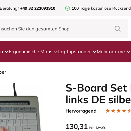
 Beratung?
+49 32 221093910
100 Tage
kostenlose Rücksen
en
Ergonomische Maus
Laptopständer
Monitorarme
ber
S-Board Set 
links DE silbe
Hervorragend
130,31
Inkl. MwSt.