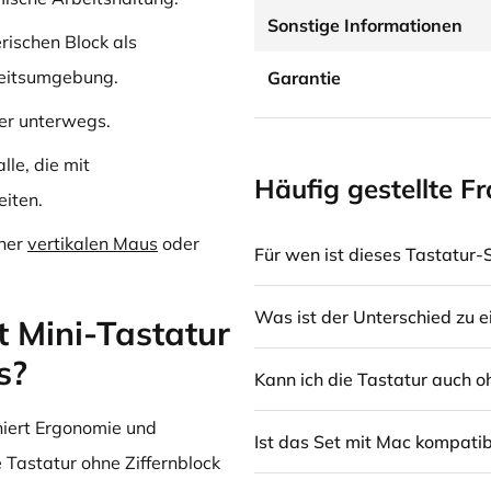
Sonstige Informationen
ischen Block als
rbeitsumgebung.
Garantie
der unterwegs.
le, die mit
Häufig gestellte F
iten.
iner
vertikalen Maus
oder
Für wen ist dieses Tastatur-
Was ist der Unterschied zu e
 Mini-Tastatur
s?
Kann ich die Tastatur auch 
niert Ergonomie und
Ist das Set mit Mac kompatib
e Tastatur ohne Ziffernblock