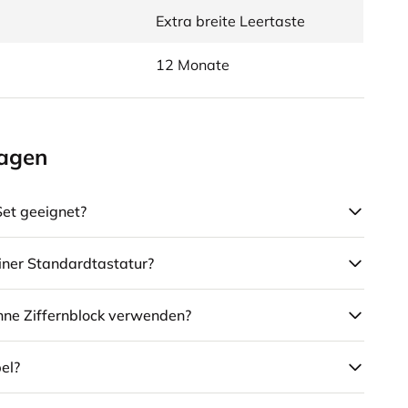
Extra breite Leertaste
12 Monate
ragen
Set geeignet?
iner Standardtastatur?
ohne Ziffernblock verwenden?
el?