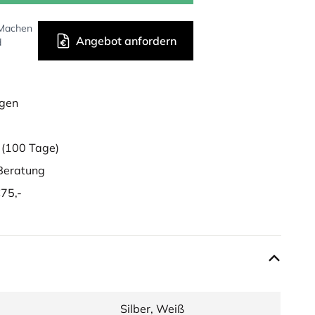
 Machen
Angebot anfordern
d
ügen
g
(100 Tage)
eratung
75,-
Silber, Weiß