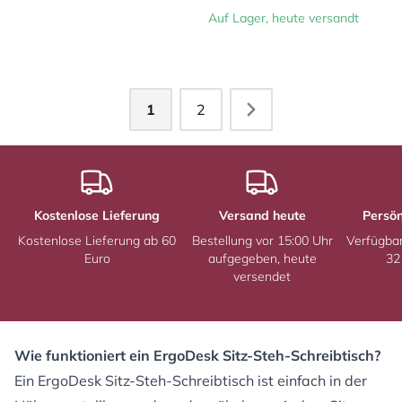
Auf Lager, heute versandt
1
2
Kostenlose Lieferung
Versand heute
Persön
Kostenlose Lieferung ab 60
Bestellung vor 15:00 Uhr
Verfügba
Euro
aufgegeben, heute
32
versendet
Wie funktioniert ein ErgoDesk Sitz-Steh-Schreibtisch?
Ein ErgoDesk Sitz-Steh-Schreibtisch ist einfach in der