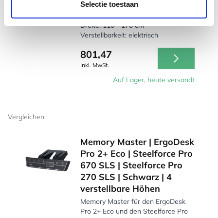
Schreibtischgestell silber
Selectie toestaan
Höhe: 63,5 - 127,5 cm
Breite: 110 - 170 cm
Verstellbarkeit: elektrisch
801,47
Inkl. MwSt.
Auf Lager, heute versandt
Vergleichen
Memory Master | ErgoDesk
Pro 2+ Eco | Steelforce Pro
670 SLS | Steelforce Pro
270 SLS | Schwarz | 4
verstellbare Höhen
Memory Master für den ErgoDesk
Pro 2+ Eco und den Steelforce Pro