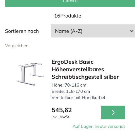
und Stehen, sodass dein Körper aktiv bleibt und du dich
Filtern
besser konzentrieren kannst. Egal ob im Homeoffice
oder im Büro – mit ErgoDesk gestaltest du einen
16Produkte
dynamischen und komfortablen Arbeitsplatz.
Sortieren nach
Vergleichen
ErgoDesk Basic
Höhenverstellbares
Schreibtischgestell silber
Höhe: 70-116 cm
Breite: 118-170 cm
Verstellbar mit Handkurbel
545,62
Inkl. MwSt.
Auf Lager, heute versandt