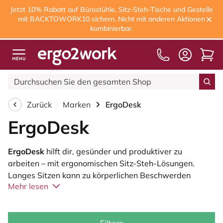
Jetzt 10% Rabatt auf Bürostühle, Sitz-Steh-Tische und Gestelle
mit BACKTOWORK10 sichern. Nicht mit anderen Aktionen
kombinierbar.
Kostenloser Versand
ab 75,00€
Zurück
Marken
ErgoDesk
ErgoDesk
ErgoDesk
hilft dir, gesünder und produktiver zu
arbeiten – mit ergonomischen Sitz-Steh-Lösungen.
Langes Sitzen kann zu körperlichen Beschwerden
Mehr lesen
führen, wie Rückenschmerzen, steifen Muskeln und
geringerer Energie. Mit einem Sitz-Steh-Schreibtisch
von ErgoDesk wechselst du mühelos zwischen Sitzen