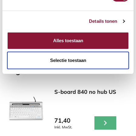
mit Memory-Schaum
schwarz
Details tonen
24,40
Inkl. MwSt.
Alles toestaan
Andere Produkte, die für Sie
Selectie toestaan
möglicherweise interessant sind!
S-board 840 no hub US
71,40
Inkl. MwSt.