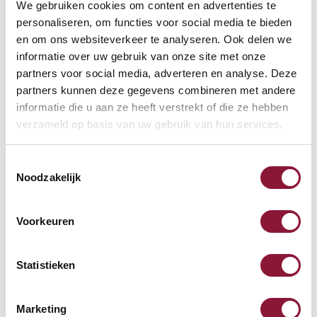
We gebruiken cookies om content en advertenties te
Evoluent 4 vertikale Maus
personaliseren, om functies voor social media te bieden
rechtshändig verkabelt grau
en om ons websiteverkeer te analyseren. Ook delen we
silber
informatie over uw gebruik van onze site met onze
partners voor social media, adverteren en analyse. Deze
90,62
118,99
partners kunnen deze gegevens combineren met andere
Inkl. MwSt.
informatie die u aan ze heeft verstrekt of die ze hebben
verzameld op basis van uw gebruik van hun services.
Roost V3 stand -
Toestemmingsselectie
Laptopständer
Noodzakelijk
87,52
Voorkeuren
Inkl. MwSt.
Statistieken
Tastatur Handgelenkstütze
Marketing